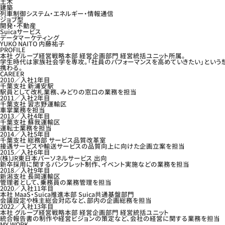
土木
建築
列車制御システム・エネルギー・情報通信
ジョブ型
開発・不動産
Suicaサービス
データマーケティング
YUKO NAITO
内藤祐子
PROFILE
本社 グループ経営戦略本部 経営企画部門 経営統括ユニット所属。
学生時代は家族社会学を専攻。「社員のパフォーマンスを高めていきたい」という
携わる。
CAREER
2010
／入社1年目
千葉支社 新浦安駅
駅員として改札業務、みどりの窓口の業務を担当
2011
／入社2年目
千葉支社 習志野運輸区
車掌業務を担当
2013
／入社4年目
千葉支社 蘇我運輸区
運転士業務を担当
2014
／入社5年目
千葉支社 総務部 サービス品質改革室
接遇サービスや輸送サービスの品質向上に向けた企画立案を担当
2015
／入社6年目
(株)JR東日本パーソネルサービス 出向
新卒採用に関するパンフレット制作、イベント実施などの業務を担当
2018
／入社9年目
新潟支社 長岡運輸区
管理者として、乗務員の業務管理を担当
2020
／入社11年目
本社 MaaS・Suica推進本部 Suica共通基盤部門
会議設定や株主総会対応など、部内の企画総務を担当
2022
／入社13年目
本社 グループ経営戦略本部 経営企画部門 経営統括ユニット
統合報告書の制作や経営ビジョンの策定など、会社の経営に関する業務を担当
MY WORK