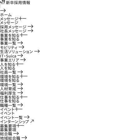
新卒採用情報
ホーム
メッセージ
メッセージ
採用メッセージ
社長メッセージ
事業を知る
事業を知る
事業一覧
モビリティ
生活ソリューション
IT・Suica
事業エリア
人を知る
人を知る
社員一覧
環境を知る
環境を知る
環境一覧
人材育成
福利厚生
仕事を知る
仕事を知る
職種一覧
イベント
イベント
イベント一覧
インターンシップ
募集要項
募集要項
総合職
地域総合職