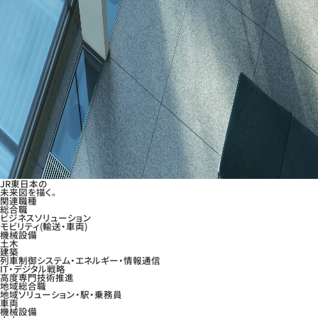
JR東日本の
未来図を描く。
関連職種
総合職
ビジネスソリューション
モビリティ
(輸送・車両)
機械設備
土木
建築
列車制御システム・エネルギー・情報通信
IT・デジタル戦略
高度専門技術推進
地域総合職
地域ソリューション・駅・乗務員
車両
機械設備