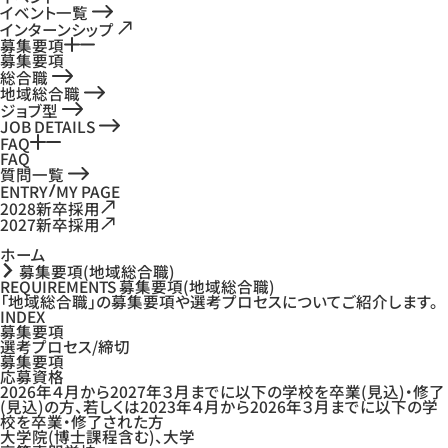
イベント一覧
インターンシップ
募集要項
募集要項
総合職
地域総合職
ジョブ型
JOB DETAILS
FAQ
FAQ
質問一覧
ENTRY
MY PAGE
2028新卒採用
2027新卒採用
ホーム
募集要項(地域総合職)
REQUIREMENTS
募集要項
(地域総合職)
「地域総合職」の募集要項や選考プロセスについてご紹介します。
INDEX
募集要項
選考プロセス/締切
募集要項
応募資格
2026年４月から2027年３月までに以下の学校を卒業(見込)・修了
(見込)の方、若しくは2023年４月から2026年３月までに以下の学
校を卒業・修了された方
大学院(博士課程含む)、大学