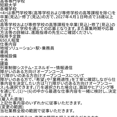
高等専門学校
短期大学
各種学校
<4>は専門学校等(高等学校および専修学校の高等課程を除く)を
卒業(見込)・修了(見込)の方で、2027年４月１日時点で18歳以上
の方
高等学校および専修学校の高等課程を卒業(見込)・修了(見込)の
方はすべて学校を通じての応募となります。また募集時期や応募
方法等の詳細は、進路指導の先生にご確認ください。
採用予定数
650人程度
仕事内容
地域ソリューション・駅・乗務員
車両
機械設備
土木
建築
列車制御システム・エネルギー・情報通信
障がいのある方向けオープンコース
(7)障がいのある方向けオープンコースについて
障がいのある方で、「希望」や「業務適性」を丁寧に確認しながら仕
事内容を決定したい方は「(7)障がいのある方向けオープンコー
ス」も選択できます。(7)を選択された場合は、面談やヒアリング等
を通じて、(1)～(6)の中から最適な仕事内容を一緒に検討し、決定
します。
(雇入れ直後)
上記仕事内容のいずれかに従事いただきます。
(変更の範囲)
当社業務全般の範囲で従事いただきます。