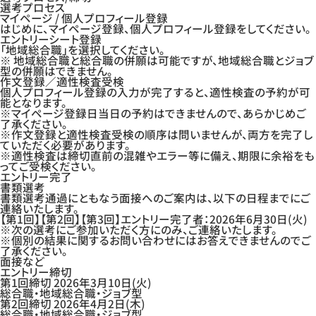
選考プロセス
マイページ / 個人プロフィール登録
はじめに、マイページ登録、個人プロフィール登録をしてください。
エントリーシート登録
「地域総合職」を選択してください。
※ 地域総合職と総合職の併願は可能ですが、地域総合職とジョブ
型の併願はできません。
作文登録／適性検査受検
個人プロフィール登録の入力が完了すると、適性検査の予約が可
能となります。
※マイページ登録日当日の予約はできませんので、あらかじめご
了承ください。
※作文登録と適性検査受検の順序は問いませんが、両方を完了し
ていただく必要があります。
※適性検査は締切直前の混雑やエラー等に備え、期限に余裕をも
ってご受検ください。
エントリー完了
書類選考
書類選考通過にともなう面接へのご案内は、以下の日程までにご
連絡いたします。
【第1回】【第2回】【第3回】エントリー完了者：2026年6月30日(火)
※次の選考にご参加いただく方にのみ、ご連絡いたします。
※個別の結果に関するお問い合わせにはお答えできませんのでご
了承ください。
面接など
エントリー締切
第1回締切
2026年3月10日(火)
総合職・地域総合職・ジョブ型
第2回締切
2026年4月2日(木)
総合職・地域総合職・ジョブ型