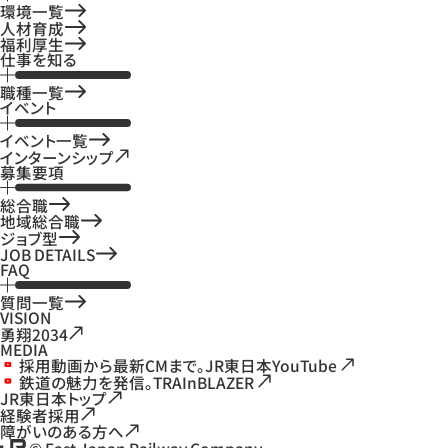
環境一覧
人材育成
福利厚生
仕事を知る
職種一覧
イベント
イベント一覧
インターンシップ
募集要項
総合職
地域総合職
ジョブ型
JOB DETAILS
FAQ
質問一覧
VISION
勇翔2034
MEDIA
採用動画から最新CMまで。JR東日本YouTube
鉄道の魅力を発信。TRAInBLAZER
JR東日本トップ
経験者採用
障がいのある方へ
© East Japan Railway Company