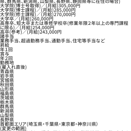
県、群馬県、新潟県、山梨県、長野県、静岡県等に在住の場合)
大学院(博士号取得)／(月給)305,000円
大学院(博士課程)／(月給)285,000円
大学院(修士課程)／(月給)270,000円
大学卒／(月給)260,000円
高専卒、短大卒または専修学校卒
(修業年限２年以上の専門課程
に限る)
／(月給)254,000円
高卒(参考)／(月給)243,000円
諸手当
業務手当、超過勤務手当、通勤手当、住宅等手当など
昇給
年１回
賞与
年２回
勤務地
(雇入れ直後)
青森県
岩手県
宮城県
秋田県
山形県
福島県
茨城県
栃木県
群馬県
新潟県
山梨県
長野県
首都圏エリア(埼玉県・千葉県・東京都・神奈川県）
(変更の範囲)