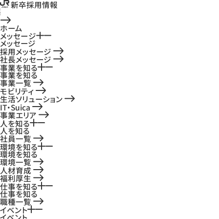
新卒採用情報
ホーム
メッセージ
メッセージ
採用メッセージ
社長メッセージ
事業を知る
事業を知る
事業一覧
モビリティ
生活ソリューション
IT・Suica
事業エリア
人を知る
人を知る
社員一覧
環境を知る
環境を知る
環境一覧
人材育成
福利厚生
仕事を知る
仕事を知る
職種一覧
イベント
イベント