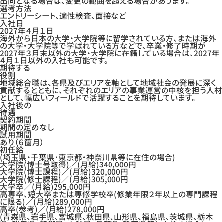
出向となる場合は、変更の範囲を超える場合があります。
選考方法
エントリーシート、適性検査、面接など
入社日
2027年４月１日
海外から日本の大学・大学院等に留学されている方、または海外
の大学・大学院等で学ばれている方などで、卒業・修了時期が
2027年３月末以外の大学・大学院に在籍している場合は、2027年
４月１日以外の入社も可能です。
期待する
役割
地域総合職は、各県及びエリアを軸として地域社会の発展に深く
貢献するとともに、それぞれのエリアの事業運営の中核を担う人材
として、幅広いフィールドで活躍することを期待しています。
入社後の
待遇
契約期間
期間の定めなし
試用期間
あり（６箇月）
初任給
(埼玉県・千葉県・東京都・神奈川県等に在住の場合)
大学院(博士号取得)／(月給)340,000円
大学院(博士課程)／(月給)320,000円
大学院(修士課程)／(月給)305,000円
大学卒／(月給)295,000円
高専卒、短大卒または専修学校卒
(修業年限２年以上の専門課程
に限る)
／(月給)289,000円
高卒(参考)／(月給)278,000円
(青森県、岩手県、宮城県、秋田県、山形県、福島県、茨城県、栃木