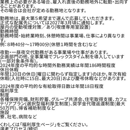
業務上の必要がある場合、雇入れ直後の勤務地外に転勤・出向す
ることがあります。
その場合は会社が定める勤務地となります。
勤務地は、最大第５希望まで選んで応募していただきます。
正式な配属先については2027年3月頃に通知します。
屋内の受動喫煙対策／あり(喫煙専用室設置)
勤務時間
勤務時間・始終業時刻、休憩時間は事業場、仕事により異なりま
す。
例：８時40分～17時00分(休憩１時間を含む)など
夜勤・一昼夜交代勤務がある事業場や仕事があります。
企画部門の他、全事業場でフレックスタイム制を導入しています
(一部対象条件有)。
2024年度の平均的な時間外勤務実績は年間186時間程度
休日休暇
年間120日の休日(曜日に関わらず指定します)のほか、年次有給
休暇(入社時に15日、最大20日)および慶弔休暇などがあります。
2024年度の平均的な有給取得日数は年間18日程度
福利厚生
制度
各種保険完備、財形貯蓄、グループ共済会、住宅取得支援、カフェ
テリアプラン(選択型福利厚生制度)、奨学金代理返還制度(最大
50万円)、帰省補助制度など
施設
寮、社宅、病院など
くわしくは「
福利厚生ページ
」をご覧ください。
選考プロセス/締切