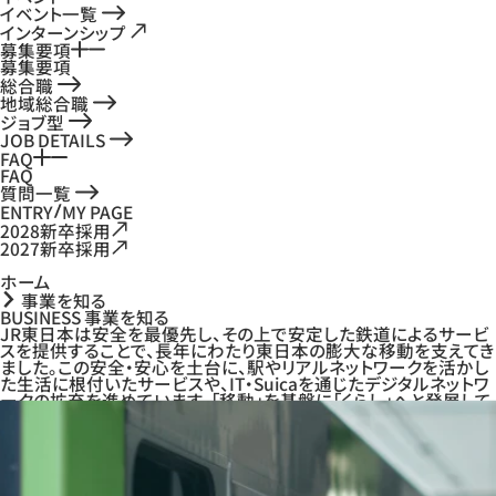
イベント一覧
インターンシップ
募集要項
募集要項
総合職
地域総合職
ジョブ型
JOB DETAILS
FAQ
FAQ
質問一覧
ENTRY
MY PAGE
2028新卒採用
2027新卒採用
ホーム
事業を知る
BUSINESS
事業を知る
JR東日本は安全を最優先し、その上で安定した鉄道によるサービ
スを提供することで、長年にわたり東日本の膨大な移動を支えてき
ました。この安全・安心を土台に、駅やリアルネットワークを活かし
た生活に根付いたサービスや、IT・Suicaを通じたデジタルネットワ
ークの拡充を進めています。「移動」を基盤に「くらし」へと発展して
いくのが当社の事業の在り方です。