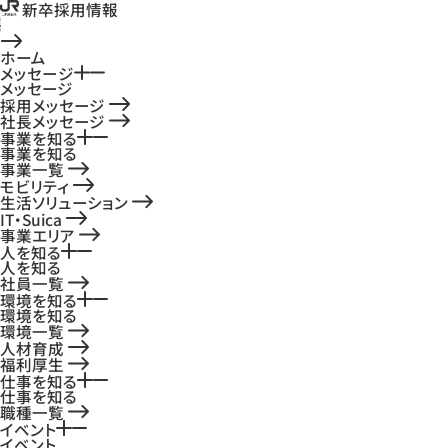
新卒採用情報
ホーム
メッセージ
メッセージ
採用メッセージ
社長メッセージ
事業を知る
事業を知る
事業一覧
モビリティ
生活ソリューション
IT・Suica
事業エリア
人を知る
人を知る
社員一覧
環境を知る
環境を知る
環境一覧
人材育成
福利厚生
仕事を知る
仕事を知る
職種一覧
イベント
イベント