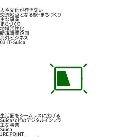
人や文化が行き交い
交流地点となる駅・まちづくり
主な事業
まちづくり
地域活性化
新規事業企画
海外ビジネス
03
IT・Suica
生活圏をシームレスに広げる
Suicaなどのデジタルインフラ
主な事業
Suica
JRE POINT