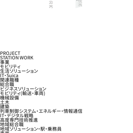
PROJECT
STATION WORK
事業
モビリティ
生活ソリューション
IT・Suica
関連職種
総合職
ビジネスソリューション
モビリティ(輸送・車両)
機械設備
土木
建築
列車制御システム・エネルギー・情報通信
IT・デジタル戦略
高度専門技術推進
地域総合職
地域ソリューション・駅・乗務員