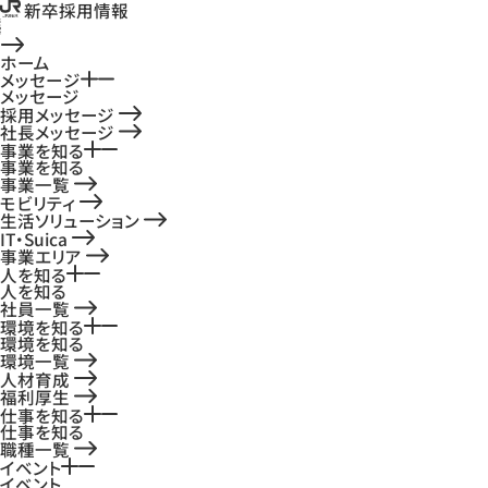
新卒採用情報
ホーム
メッセージ
メッセージ
採用メッセージ
社長メッセージ
事業を知る
事業を知る
事業一覧
モビリティ
生活ソリューション
IT・Suica
事業エリア
人を知る
人を知る
社員一覧
環境を知る
環境を知る
環境一覧
人材育成
福利厚生
仕事を知る
仕事を知る
職種一覧
イベント
イベント