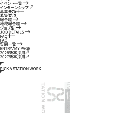
イベント一覧
インターンシップ
募集要項
募集要項
総合職
地域総合職
ジョブ型
JOB DETAILS
FAQ
FAQ
質問一覧
ENTRY
MY PAGE
2028新卒採用
2027新卒採用
PICK A
STATION WORK
R
K
R
K