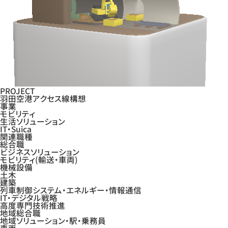
PROJECT
羽田空港アクセス線構想
事業
モビリティ
生活ソリューション
IT・Suica
関連職種
総合職
ビジネスソリューション
モビリティ(輸送・車両)
機械設備
土木
建築
列車制御システム・エネルギー・情報通信
IT・デジタル戦略
高度専門技術推進
地域総合職
地域ソリューション・駅・乗務員