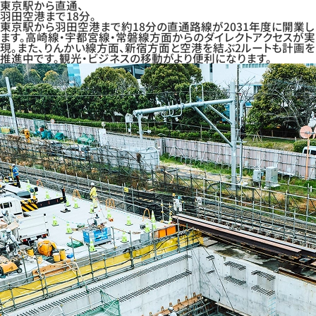
東京駅から直通、
羽田空港まで18分。
東京駅から羽田空港まで約18分の直通路線が2031年度に開業し
ます。高崎線・宇都宮線・常磐線方面からのダイレクトアクセスが実
現。また、りんかい線方面、新宿方面と空港を結ぶ2ルートも計画を
推進中です。観光・ビジネスの移動がより便利になります。