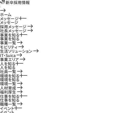
新卒採用情報
ホーム
メッセージ
メッセージ
採用メッセージ
社長メッセージ
事業を知る
事業を知る
事業一覧
モビリティ
生活ソリューション
IT・Suica
事業エリア
人を知る
人を知る
社員一覧
環境を知る
環境を知る
環境一覧
人材育成
福利厚生
仕事を知る
仕事を知る
職種一覧
イベント
イベント