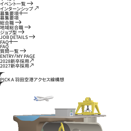
イベント一覧
インターンシップ
募集要項
募集要項
総合職
地域総合職
ジョブ型
JOB DETAILS
FAQ
FAQ
質問一覧
ENTRY
MY PAGE
2028新卒採用
2027新卒採用
PICK A
羽田空港アクセス線構想
A
I
R
P
O
R
T
A
C
C
E
S
S
L
I
N
E
A
I
R
P
O
R
T
A
C
C
E
S
S
L
I
N
E