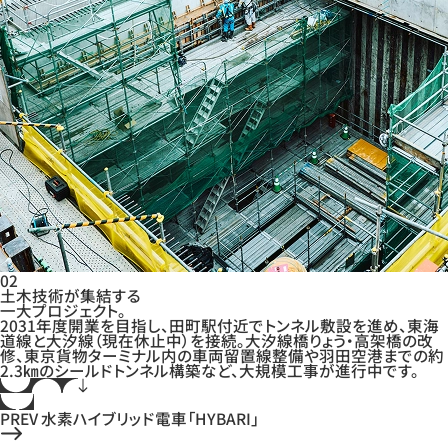
02
土木技術が集結する
一大プロジェクト。
2031年度開業を目指し、田町駅付近でトンネル敷設を進め、東海
道線と大汐線（現在休止中）を接続。大汐線橋りょう・高架橋の改
修、東京貨物ターミナル内の車両留置線整備や羽田空港までの約
2.3㎞のシールドトンネル構築など、大規模工事が進行中です。
PREV
水素ハイブリッド電車「HYBARI」