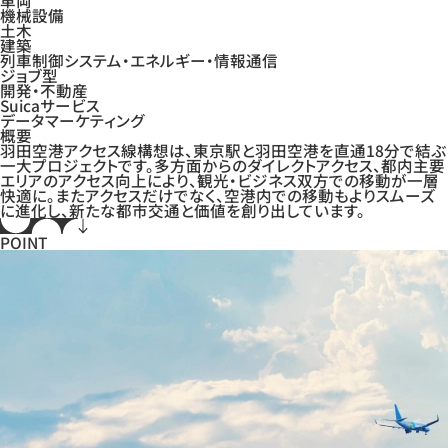
車両
機械設備
土木
建築
列車制御システム・エネルギー・情報通信
ジョブ型
開発・不動産
Suicaサービス
データマーケティング
概要
羽田空港アクセス線構想は、東京駅と羽田空港を直通18分で結ぶ
一大プロジェクトです。多方面からのダイレクトアクセス、都内主要
エリアのアクセス向上により、観光・ビジネス双方での移動が一層
快適に。またアクセスだけでなく、空港内での移動もよりスムーズ
に進化し、新たな都市交通と価値を創り出しています。
POINT